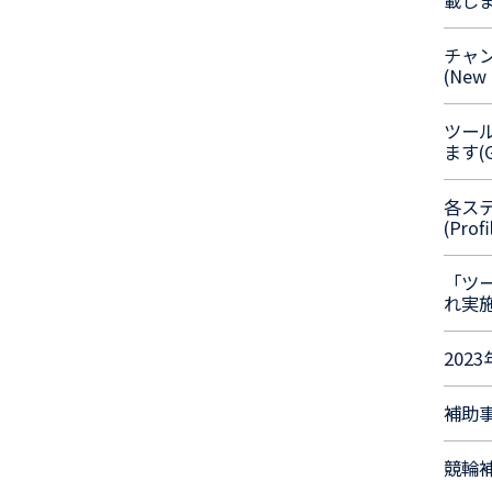
載します
チャ
(New 
ツー
ます(G
各ス
(Profi
「ツ
れ実
202
補助
競輪