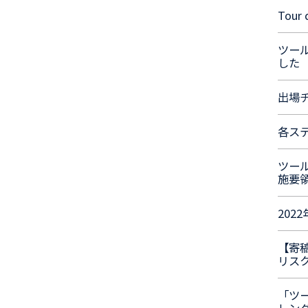
Tour
ツー
した
出場
各ス
ツー
施要
202
【寄
リス
「ツー