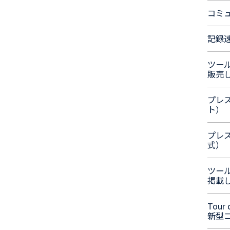
コミ
記録速
ツー
販売
プレ
ト）
プレ
式）
ツー
掲載
Tour 
新型