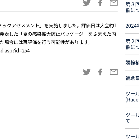
第３
催に
D-19 パンデミックアセスメント」を実施しました。評価日は大会約1
202
道が発表した「夏の感染拡大防止パッケージ」をふまえた内
第２
た場合には再評価を行う可能性があります。
催に
ad.asp?id=254
競輪
補助
ツー
(Race
ツー
て
ツー