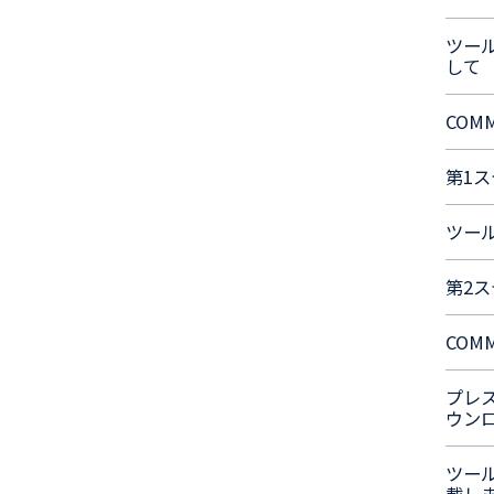
ツー
して
COMM
第1
ツール
第2
COMM
プレ
ウン
ツー