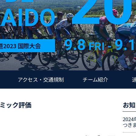
20
AIDO
9.8
9.
FRI -
2023 国際大会
アクセス・交通規制
チーム紹介
パンデミック評価
お知
20
つき