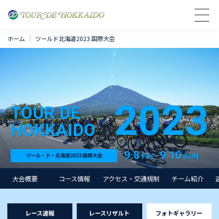
ホーム
ツールド北海道2023 国際大会
2023
TOUR DE
HOKKAIDO
9.8
9.10
FRI -
SUN
ツール・ド・北海道2023 国際大会
大会概要
コース情報
アクセス・交通規制
チーム紹介
レース速報
レースリザルト
フォトギャラリー